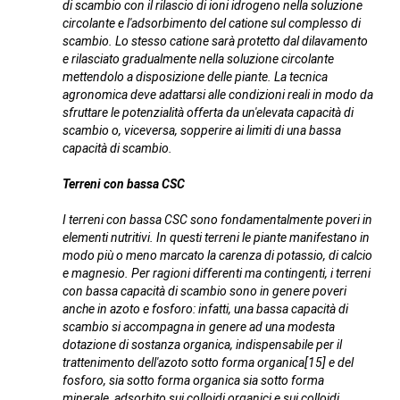
di scambio con il rilascio di ioni idrogeno nella soluzione
circolante e l'adsorbimento del catione sul complesso di
scambio. Lo stesso catione sarà protetto dal dilavamento
e rilasciato gradualmente nella soluzione circolante
mettendolo a disposizione delle piante. La tecnica
agronomica deve adattarsi alle condizioni reali in modo da
sfruttare le potenzialità offerta da un'elevata capacità di
scambio o, viceversa, sopperire ai limiti di una bassa
capacità di scambio.
Terreni con bassa CSC
I terreni con bassa CSC sono fondamentalmente poveri in
elementi nutritivi. In questi terreni le piante manifestano in
modo più o meno marcato la carenza di potassio, di calcio
e magnesio. Per ragioni differenti ma contingenti, i terreni
con bassa capacità di scambio sono in genere poveri
anche in azoto e fosforo: infatti, una bassa capacità di
scambio si accompagna in genere ad una modesta
dotazione di sostanza organica, indispensabile per il
trattenimento dell'azoto sotto forma organica[15] e del
fosforo, sia sotto forma organica sia sotto forma
minerale, adsorbito sui colloidi organici e sui colloidi