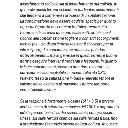
assorbimento radicale sia di adsorbimento sui colloidi. In
generale questi terreni richiedono particolari accorgimenti
che tendano a contenere i processi di insolubilizzazione.
La concimazione deve essere oculata, specie per quanto
riguarda l'apporto dei concimi fosfatici, mentre altri
fenomeni di carenza possono essere affrontati con il
ricorso alla concimazione fogliare o con altri accorgimenti
tecnici (es. uso di portinnesti resistenti al calcare per la
vite e il pero). La concimazione potassica può dare
notevoli benefici, ma in generale in questi terreni è buona
norma eseguire interventi moderati e frequenti, in quanto
le laute concimazioni possono non dare riscontri. La
correzione è sconsigliabile in quanto l'elevata CSC,
l'elevato tasso di saturazione in basi e l'elevato tenore in
calcare attivo esaltano al massimo il potere tampone
verso l'acidificazione.
Se la reazione è fortemente alcalina (pH > 8,5) il terreno
avrà un tasso di saturazione basica del 100% e soprattutto
un'alta percentuale di sodio scambiabile, con gravissimi
riflessi sia sulla fertilità chimica sia sulla fertilità fisica, fino
a pregiudicare l'esercizio stesso dell'agricoltura. In queste