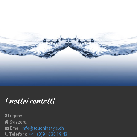
I nostri contatti
Lugano
Svizzera
Email
info@touchinstyle.ch
Telefono
+41 (0)91 630 19 43