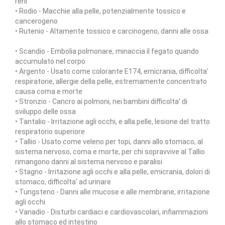
reni
• Rodio - Macchie alla pelle, potenzialmente tossico e
cancerogeno
• Rutenio - Altamente tossico e carcinogeno, danni alle ossa
• Scandio - Embolia polmonare, minaccia il fegato quando
accumulato nel corpo
• Argento - Usato come colorante E174, emicrania, difficolta'
respiratorie, allergie della pelle, estremamente concentrato
causa coma e morte
• Stronzio - Cancro ai polmoni, nei bambini difficolta' di
sviluppo delle ossa
• Tantalio - Irritazione agli occhi, e alla pelle, lesione del tratto
respiratorio superiore
• Tallio - Usato come veleno per topi, danni allo stomaco, al
sistema nervoso, coma e morte, per chi sopravvive al Tallio
rimangono danni al sistema nervoso e paralisi
• Stagno - Irritazione agli occhi e alla pelle, emicrania, dolori di
stomaco, difficolta' ad urinare
• Tungsteno - Danni alle mucose e alle membrane, irritazione
agli occhi
• Vanadio - Disturbi cardiaci e cardiovascolari, infiammazioni
allo stomaco ed intestino