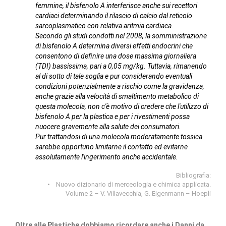
femmine, il bisfenolo A interferisce anche sui recettori
cardiaci determinando il rilascio di calcio dal reticolo
sarcoplasmatico con relativa aritmia cardiaca.
Secondo gli studi condotti nel 2008, la somministrazione
di bisfenolo A determina diversi effetti endocrini che
consentono di definire una dose massima giornaliera
(TDI) bassissima, pari a 0,05 mg/kg. Tuttavia, rimanendo
al di sotto di tale soglia e pur considerando eventuali
condizioni potenzialmente a rischio come la gravidanza,
anche grazie alla velocità di smaltimento metabolico di
questa molecola, non c'è motivo di credere che l'utilizzo di
bisfenolo A per la plastica e per i rivestimenti possa
nuocere gravemente alla salute dei consumatori.
Pur trattandosi di una molecola moderatamente tossica
sarebbe opportuno limitarne il contatto ed evitarne
assolutamente l'ingerimento anche accidentale.
Bibliografia:
• Nuovo dizionario di merceologia e chimica applicata.
Volume 2 – V. Villavecchia, G. Eigenmann – Hoepli
Oltre alle Plastiche dobbiamo ricordare anche i Danni da