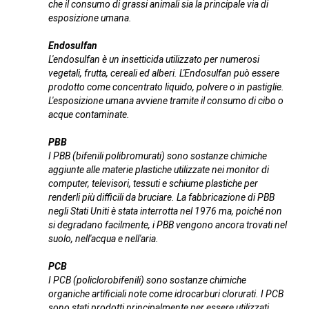
che il consumo di grassi animali sia la principale via di
esposizione umana.
Endosulfan
L'endosulfan è un insetticida utilizzato per numerosi
vegetali, frutta, cereali ed alberi. L'Endosulfan può essere
prodotto come concentrato liquido, polvere o in pastiglie.
L'esposizione umana avviene tramite il consumo di cibo o
acque contaminate.
PBB
I PBB (bifenili polibromurati) sono sostanze chimiche
aggiunte alle materie plastiche utilizzate nei monitor di
computer, televisori, tessuti e schiume plastiche per
renderli più difficili da bruciare. La fabbricazione di PBB
negli Stati Uniti è stata interrotta nel 1976 ma, poiché non
si degradano facilmente, i PBB vengono ancora trovati nel
suolo, nell'acqua e nell'aria.
PCB
I PCB (policlorobifenili) sono sostanze chimiche
organiche artificiali note come idrocarburi clorurati. I PCB
sono stati prodotti principalmente per essere utilizzati