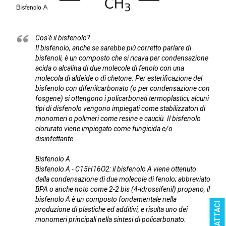
Cos'è il bisfenolo?
Il bisfenolo, anche se sarebbe più corretto parlare di
bisfenoli, è un composto che si ricava per condensazione
acida o alcalina di due molecole di fenolo con una
molecola di aldeide o di chetone. Per esterificazione del
bisfenolo con difenilcarbonato (o per condensazione con
fosgene) si ottengono i policarbonati termoplastici; alcuni
tipi di disfenolo vengono impiegati come stabilizzatori di
monomeri o polimeri come resine e cauciù. Il bisfenolo
clorurato viene impiegato come fungicida e/o
disinfettante.
Bisfenolo A
Bisfenolo A - C15H16O2: il bisfenolo A viene ottenuto
dalla condensazione di due molecole di fenolo; abbreviato
BPA o anche noto come 2-2 bis (4-idrossifenil) propano, il
bisfenolo A è un composto fondamentale nella
CONTATTACI
produzione di plastiche ed additivi, e risulta uno dei
monomeri principali nella sintesi di policarbonato.