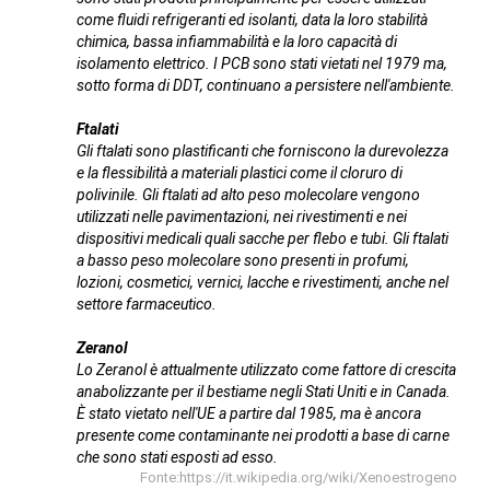
come fluidi refrigeranti ed isolanti, data la loro stabilità
chimica, bassa infiammabilità e la loro capacità di
isolamento elettrico. I PCB sono stati vietati nel 1979 ma,
sotto forma di DDT, continuano a persistere nell'ambiente.
Ftalati
Gli ftalati sono plastificanti che forniscono la durevolezza
e la flessibilità a materiali plastici come il cloruro di
polivinile. Gli ftalati ad alto peso molecolare vengono
utilizzati nelle pavimentazioni, nei rivestimenti e nei
dispositivi medicali quali sacche per flebo e tubi. Gli ftalati
a basso peso molecolare sono presenti in profumi,
lozioni, cosmetici, vernici, lacche e rivestimenti, anche nel
settore farmaceutico.
Zeranol
Lo Zeranol è attualmente utilizzato come fattore di crescita
anabolizzante per il bestiame negli Stati Uniti e in Canada.
È stato vietato nell'UE a partire dal 1985, ma è ancora
presente come contaminante nei prodotti a base di carne
che sono stati esposti ad esso.
Fonte:https://it.wikipedia.org/wiki/Xenoestrogeno