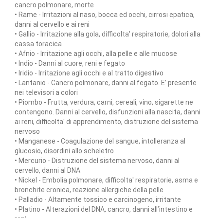
cancro polmonare, morte
• Rame - Irritazioni al naso, bocca ed occhi, cirrosi epatica,
danni al cervello e ai reni
• Gallio - Irritazione alla gola, difficolta' respiratorie, dolori alla
cassa toracica
• Afnio - Irritazione agli occhi, alla pelle e alle mucose
• Indio - Danni al cuore, reni e fegato
• Iridio - Irritazione agli occhi e al tratto digestivo
• Lantanio - Cancro polmonare, danni al fegato. E’ presente
nei televisori a colori
• Piombo - Frutta, verdura, carni, cereali, vino, sigarette ne
contengono. Danni al cervello, disfunzioni alla nascita, danni
ai reni, difficolta' di apprendimento, distruzione del sistema
nervoso
• Manganese - Coagulazione del sangue, intolleranza al
glucosio, disordini allo scheletro
• Mercurio - Distruzione del sistema nervoso, danni al
cervello, danni al DNA
• Nickel - Embolia polmonare, difficolta' respiratorie, asma e
bronchite cronica, reazione allergiche della pelle
• Palladio - Altamente tossico e carcinogeno, irritante
• Platino - Alterazioni del DNA, cancro, danni all’intestino e