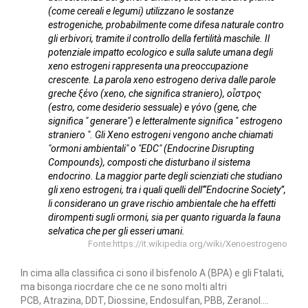
(come cereali e legumi) utilizzano le sostanze
estrogeniche, probabilmente come difesa naturale contro
gli erbivori, tramite il controllo della fertilità maschile. Il
potenziale impatto ecologico e sulla salute umana degli
xeno estrogeni rappresenta una preoccupazione
crescente. La parola xeno estrogeno deriva dalle parole
greche ξένο (xeno, che significa straniero), οἶστρος
(estro, come desiderio sessuale) e γόνο (gene, che
significa " generare") e letteralmente significa " estrogeno
straniero ". Gli Xeno estrogeni vengono anche chiamati
"ormoni ambientali" o "EDC" (Endocrine Disrupting
Compounds), composti che disturbano il sistema
endocrino. La maggior parte degli scienziati che studiano
gli xeno estrogeni, tra i quali quelli dell'“Endocrine Society”,
li considerano un grave rischio ambientale che ha effetti
dirompenti sugli ormoni, sia per quanto riguarda la fauna
selvatica che per gli esseri umani.
Fonte:https://it.wikipedia.org/wiki/Xenoestrogeno
In cima alla classifica ci sono il bisfenolo A (BPA) e gli Ftalati,
ma bisonga riocrdare che ce ne sono molti altri
PCB, Atrazina, DDT, Diossine, Endosulfan, PBB, Zeranol....