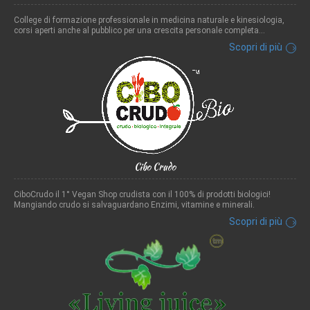
College di formazione professionale in medicina naturale e kinesiologia,
corsi aperti anche al pubblico per una crescita personale completa...
Scopri di più
Cibo Crudo
CiboCrudo il 1° Vegan Shop crudista con il 100% di prodotti biologici!
Mangiando crudo si salvaguardano Enzimi, vitamine e minerali.
Scopri di più