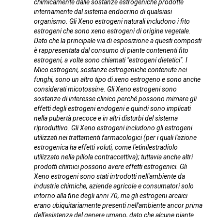
chimicamente dalle sostanze estrogeniche prodotte
internamente dal sistema endocrino di qualsiasi
organismo. Gli Xeno estrogeni naturali includono i fito
estrogeni che sono xeno estrogeni di origine vegetale.
Dato che la principale via di esposizione a questi composti
è rappresentata dal consumo di piante contenenti fito
estrogeni, a volte sono chiamati "estrogeni dietetici". I
Mico estrogeni, sostanze estrogeniche contenute nei
funghi, sono un altro tipo di xeno estrogeno e sono anche
considerati micotossine. Gli Xeno estrogeni sono
sostanze di interesse clinico perché possono mimare gli
effetti degli estrogeni endogeni e quindi sono implicati
nella pubertà precoce e in altri disturbi del sistema
riproduttivo. Gli Xeno estrogeni includono gli estrogeni
utilizzati nei trattamenti farmacologici (per i quali l'azione
estrogenica ha effetti voluti, come l'etinilestradiolo
utilizzato nella pillola contraccettiva); tuttavia anche altri
prodotti chimici possono avere effetti estrogenici. Gli
Xeno estrogeni sono stati introdotti nell'ambiente da
industrie chimiche, aziende agricole e consumatori solo
intorno alla fine degli anni 70, ma gli estrogeni arcaici
erano ubiquitariamente presenti nell'ambiente ancor prima
dell'esistenza del genere umano, dato che alcune piante