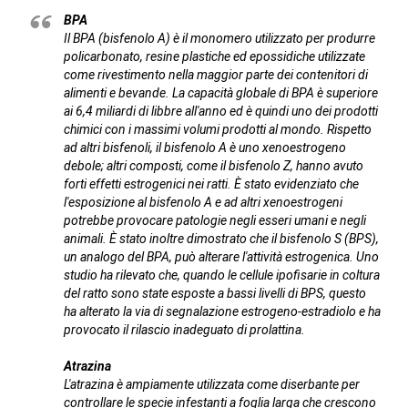
BPA
Il BPA (bisfenolo A) è il monomero utilizzato per produrre
policarbonato, resine plastiche ed epossidiche utilizzate
come rivestimento nella maggior parte dei contenitori di
alimenti e bevande. La capacità globale di BPA è superiore
ai 6,4 miliardi di libbre all'anno ed è quindi uno dei prodotti
chimici con i massimi volumi prodotti al mondo. Rispetto
ad altri bisfenoli, il bisfenolo A è uno xenoestrogeno
debole; altri composti, come il bisfenolo Z, hanno avuto
forti effetti estrogenici nei ratti. È stato evidenziato che
l'esposizione al bisfenolo A e ad altri xenoestrogeni
potrebbe provocare patologie negli esseri umani e negli
animali. È stato inoltre dimostrato che il bisfenolo S (BPS),
un analogo del BPA, può alterare l'attività estrogenica. Uno
studio ha rilevato che, quando le cellule ipofisarie in coltura
del ratto sono state esposte a bassi livelli di BPS, questo
ha alterato la via di segnalazione estrogeno-estradiolo e ha
provocato il rilascio inadeguato di prolattina.
Atrazina
L'atrazina è ampiamente utilizzata come diserbante per
controllare le specie infestanti a foglia larga che crescono