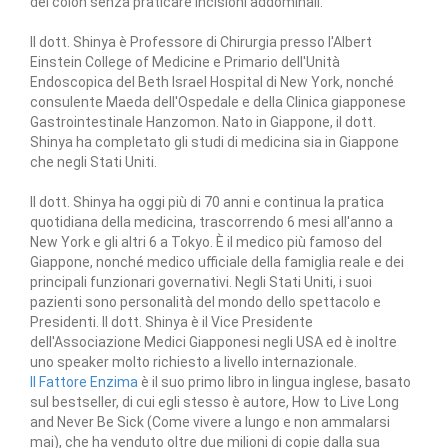
del colon senza praticare incisioni addominali.
Il dott. Shinya è Professore di Chirurgia presso l'Albert
Einstein College of Medicine e Primario dell'Unità
Endoscopica del Beth Israel Hospital di New York, nonché
consulente Maeda dell'Ospedale e della Clinica giapponese
Gastrointestinale Hanzomon. Nato in Giappone, il dott.
Shinya ha completato gli studi di medicina sia in Giappone
che negli Stati Uniti.
Il dott. Shinya ha oggi più di 70 anni e continua la pratica
quotidiana della medicina, trascorrendo 6 mesi all'anno a
New York e gli altri 6 a Tokyo. È il medico più famoso del
Giappone, nonché medico ufficiale della famiglia reale e dei
principali funzionari governativi. Negli Stati Uniti, i suoi
pazienti sono personalità del mondo dello spettacolo e
Presidenti. Il dott. Shinya è il Vice Presidente
dell'Associazione Medici Giapponesi negli USA ed è inoltre
uno speaker molto richiesto a livello internazionale.
Il Fattore Enzima
è il suo primo libro in lingua inglese, basato
sul bestseller, di cui egli stesso è autore, How to Live Long
and Never Be Sick (Come vivere a lungo e non ammalarsi
mai), che ha venduto oltre due milioni di copie dalla sua