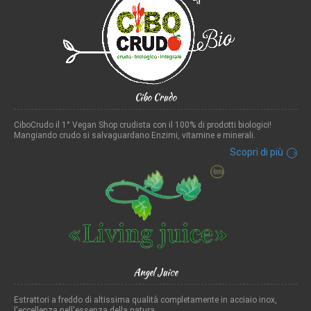
Cibo Crudo
CiboCrudo il 1° Vegan Shop crudista con il 100% di prodotti biologici!
Mangiando crudo si salvaguardano Enzimi, vitamine e minerali.
Scopri di più
Angel Juice
Estrattori a freddo di altissima qualità completamente in acciaio inox,
l'eccellenza nell'essenza della natura...