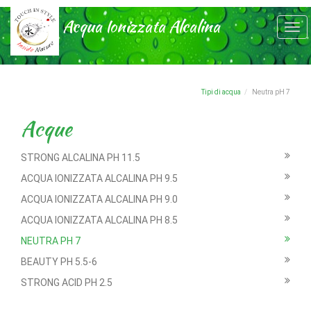
Acqua Ionizzata Alcalina
Tog
navi
Tipi di acqua
Neutra pH 7
Acque
STRONG ALCALINA PH 11.5
ACQUA IONIZZATA ALCALINA PH 9.5
ACQUA IONIZZATA ALCALINA PH 9.0
ACQUA IONIZZATA ALCALINA PH 8.5
NEUTRA PH 7
BEAUTY PH 5.5-6
STRONG ACID PH 2.5