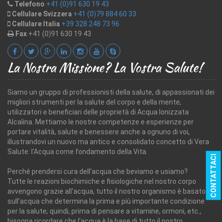
Telefono
+41 (0)91 630 19 43
Cellulare Svizzera
+41 (0)79 884 60 33
Cellulare Italia
+39 328 248 73 96
Fax
+41 (0)91 630 19 43
La Nostra Missione? La Vostra Salute!
Siamo un gruppo di professionisti della salute, di appassionati dei
migliori strumenti per la salute del corpo e della mente,
utilizzatori e beneficiari delle proprietà di Acqua Ionizzata
Alcalina. Mettiamo le nostre competenze e esperienze per
portare vitalità, salute e benessere anche a ognuno di voi,
illustrandovi un nuovo ma antico e consolidato concetto di Vera
Salute: l'Acqua come fondamento della Vita.
CONTATTACI
Perché prendersi cura dell’acqua che beviamo e usiamo?
Tutte le reazioni biochimiche e fisiologiche nel nostro corpo
avvengono grazie all'acqua, tutto il nostro organismo è basato
sull’acqua che determina la prima e più importante condizione
per la salute; quindi, prima di pensare a vitamine, ormoni, etc.,
bisogna ricordare che l’acqua è la base di tutto il nostro